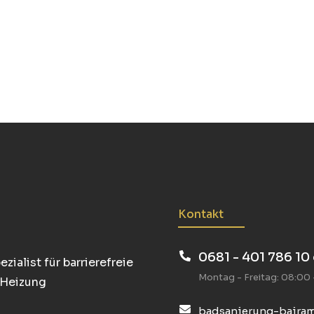
Kontakt
0681 - 401 786 10
ialist für barrierefreie
Montag - Freitag: 08:00 
 Heizung
badsanierung-bajra